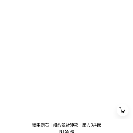
糖果鑽石｜紐約設計師款．壓力3/4襪
NT$590