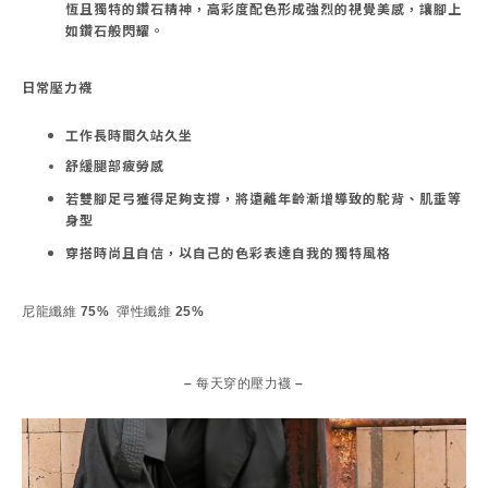
恆且獨特的鑽石精神，高彩度配色形成強烈的視覺美感，讓腳上
如鑽石般閃耀。
日常壓力襪
工作長時間久站久坐
舒緩腿部疲勞感
若雙腳足弓獲得足夠支撐，將遠離年齡漸增導致的駝背、肌垂等
身型
穿搭時尚且自信，以自己的色彩表達自我的獨特風格
尼龍纖維 75% 彈性纖維 25%
– 每天穿的壓力襪 –