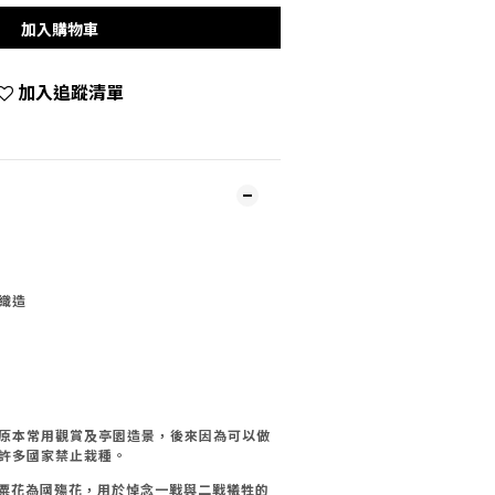
加入購物車
加入追蹤清單
織造
原本常用觀賞及亭園造景，後來因為可以做
被許多國家禁止栽種。
粟花為國殤花，用於悼念一戰與二戰犧牲的