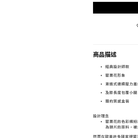
商品描述
經典設計師款
罌粟花形象
漸進式連續壓力差
及膝長度包覆小腿
簡約質感盒裝
設計理念
罌粟花的色彩繽紛
為鴉片的原料，
然而在歐美許多國家視罌