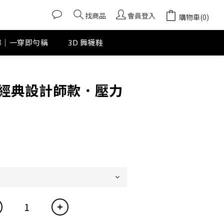
找商品
會員登入
購物車(0)
褲｜一穿即勻稱
3D 舞襪鞋
經典設計師款．壓力