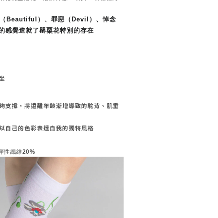
（
Beautiful
）、罪惡（
Devil
）、悼念
的感覺造就了罌粟花特別的存在
坐
夠支撐，將遠離年齡漸增導致的駝背、肌垂
以自己的色彩表達自我的獨特風格
彈性纖維20%