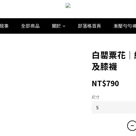
故事
全部商品
關於
部落格首頁
漸壓勻勻
白罌粟花｜
及膝襪
NT$790
尺寸