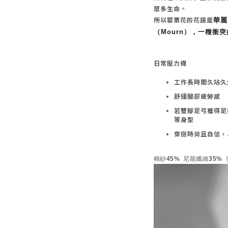
眾多生命。
所以罌粟花的花語是
華麗
（
Mourn
），一種衝突
日常壓力襪
工作長時間久站久
舒緩腿部疲勞感
若雙腳足弓獲得足
等身型
穿搭時尚且自信，
棉紗45% 尼龍纖維35% 