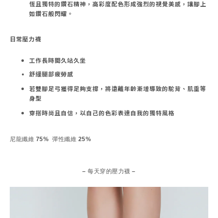
恆且獨特的鑽石精神，高彩度配色形成強烈的視覺美感，讓腳上
如鑽石般閃耀。
日常壓力襪
工作長時間久站久坐
舒緩腿部疲勞感
若雙腳足弓獲得足夠支撐，將遠離年齡漸增導致的駝背、肌垂等
身型
穿搭時尚且自信，以自己的色彩表達自我的獨特風格
尼龍纖維 75% 彈性纖維 25%
– 每天穿的壓力襪 –