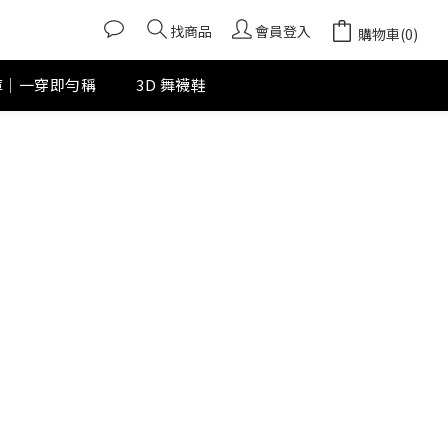
找商品
會員登入
購物車(0)
褲｜一穿即勻稱
3D 舞襪鞋