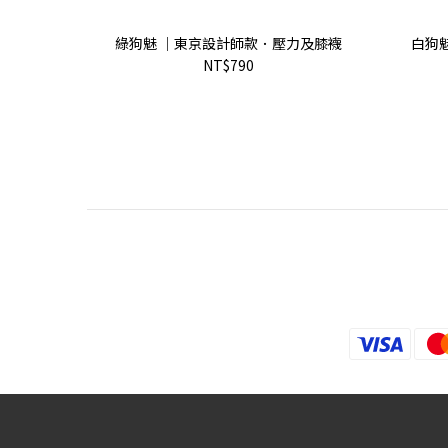
綠狗魅 ｜東京設計師款．壓力及膝襪
白狗
NT$790