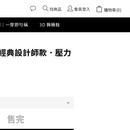
找商品
會員登入
購物車(0)
褲｜一穿即勻稱
3D 舞襪鞋
經典設計師款．壓力
售完