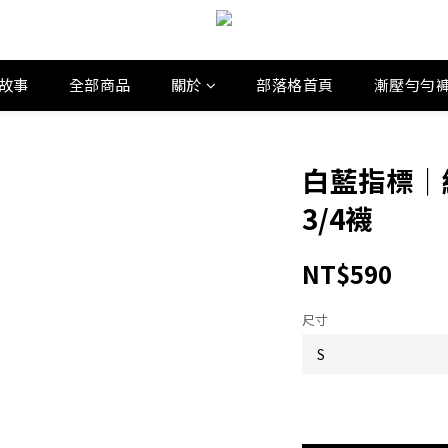
故事
全部商品
關於
部落格首頁
漸壓勻勻
白藍指標｜
3/4襪
NT$590
尺寸