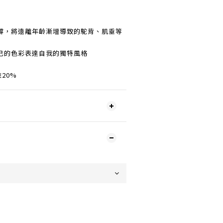
撐，將遠離年齡漸增導致的駝背、肌垂等
己的色彩表達自我的獨特風格
20%