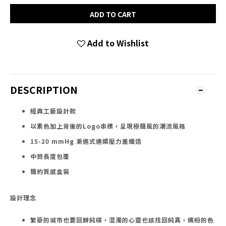
ADD TO CART
Add to Wishlist
DESCRIPTION
經典工藝設計款
以素色加上背後的Logo串標，呈現極簡風的潮流風格
15-20 mmHg 漸進式連續壓力差織造
中筒長度包覆
簡約質感盒裝
設計理念
繁華的城市也要回歸純樸，混濁的心靈也該找回純真，繽紛的色