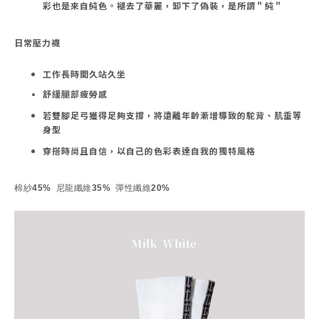
彩也是來自純色。褪去了華麗，卸下了偽裝，是所謂＂純＂
日常壓力襪
工作長時間久站久坐
舒緩腿部疲勞感
若雙腳足弓獲得足夠支撐，將遠離年齡漸增導致的駝背、肌垂等
身型
穿搭時尚且自信，以自己的色彩表達自我的獨特風格
棉紗45% 尼龍纖維35% 彈性纖維20%