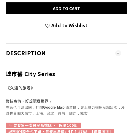
ADD TO CART
Add to Wishlist
DESCRIPTION
城市襪 City Series
《久違的旅遊》
對抗疫情，好想環遊世界 ?
在家也可以出國，打開Google Map 街道圖，穿上壓力襪用意識出國，漫
遊世界四大城市，上海、台北、倫敦、紐約，城市
※ 首發第一階段早鳥搶購 · 限量100組
城市襪4款全包下單，首發早鳥價: NT $ 1788 【疫情掰掰】