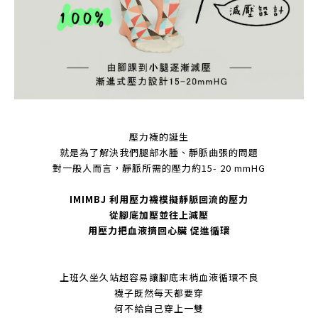
壓力襪的誕生
就是為了解決我們腿部水腫、靜脈曲張的
問題
對一般人而言，靜脈所需的壓力約15- 20 mmHG
IMIMBJ 利用壓力襪模擬靜脈回流的壓力
從腳底加壓並往上減壓
用壓力把血液擠回心臟 促進
循環
上班久坐久站超容易讓腳底末梢血液循環不良
襪子既然每天都要穿
何不給自己穿上
一雙