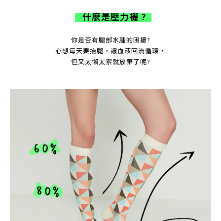
什麼是壓力襪 ?
你是否有腿部水腫的困擾?
心想每天要抬腿，讓血液回流循環，
但又太懶太累就放棄了呢?