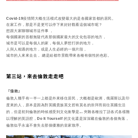
Covid-19疫情間大概生活模式改變最大的是各國家首都的居民。
在家工作，那是不是更可以停下來好好觀看這個城市呢？
想跟大家聊聊城市這件事 ，
每個國家的首都無疑代表那個國家最大的文化包容的地方，
城市是可以是每個人的家，每個人夢想打拼的地方，
人與人相遇的地方，或是人生必經的一個片段，
城市的人來來去去， 總是給都市景觀帶來各種有個性的色彩。
第三站，來去倫敦走走吧
『倫敦』
倫敦人幾乎有一半一上都是外來移住居民，大概都是歐洲，俄羅斯以及印
度來的人，
原本是因為對英國貴族英文腔有莫名的崇拜而前往英國生活
的，
但是初到倫敦的時候感受到文化衝擊是... 夾雜各種拉丁語各式各樣難
以理解的英語腔，
Do It Yourself 的文化還是深深藏在倫敦的各個角落，
倫敦似乎永遠不會失去那個優雅的皇家致序。