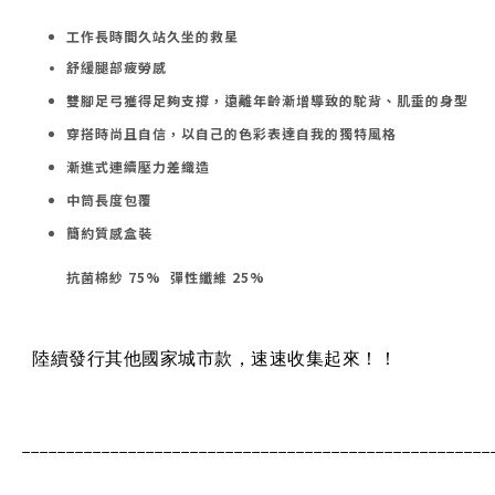
工作長時間久站久坐的救星
舒緩腿部疲勞感
雙腳足弓獲得足夠支撐，遠離年齡漸增導致的駝背、肌垂的身型
穿搭時尚且自信，以自己的色彩表達自我的獨特風格
漸進式連續壓力差織造
中筒長度包覆
簡約質感盒裝
抗菌棉紗 75% 彈性纖維 25%
陸續發行其他國家
城市款，速速收集起來！！
_____________________________________________________