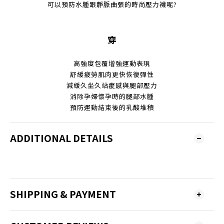
可以預防水腫跟靜脈曲張的時尚壓力襪呢?
穿
高強度包覆增強運動表現
舒緩疲勞肌肉更快恢復彈性
減緩久坐久站痠感與
腿部壓力
消除孕婦懷孕時的腿部水腫
預防運動結束後的乳酸堆積
ADDITIONAL DETAILS
SHIPPING & PAYMENT