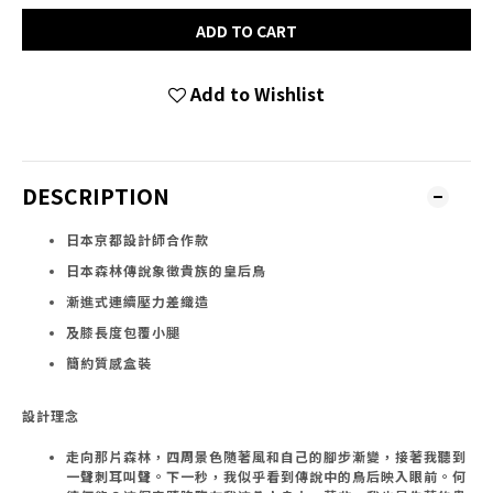
ADD TO CART
Add to Wishlist
DESCRIPTION
日本京都設計師合作款
日本森林傳說象徵貴族的皇后鳥
漸進式連續壓力差織造
及膝長度包覆小腿
簡約質感盒裝
設計理念
走向那片森林，四周景色隨著風和自己的腳步漸變，接著我聽到
一聲刺耳叫聲。下一秒，我似乎看到傳說中的鳥后映入眼前。何