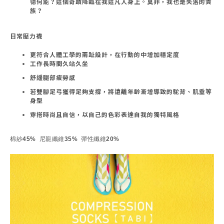
德何能？這個奇蹟降臨在我這凡人身上。莫非，我也是失落的貴
族？
日常壓力襪
更符合人體工學的兩趾設計，在行動的中增加穩定度
工作長時間久站久坐
舒緩腿部疲勞感
若雙腳足弓獲得足夠支撐，將遠離年齡漸增導致的駝背、肌垂等
身型
穿搭時尚且自信，以自己的色彩表達自我的獨特風格
棉紗45% 尼龍纖維35% 彈性纖維20%